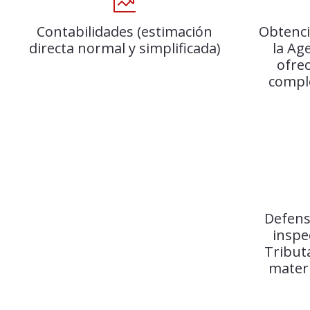
Contabilidades (estimación
Obtenci
directa normal y simplificada)
la Ag
ofre
comple
Defens
inspe
Tribut
materi